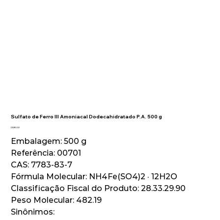
Sulfato de Ferro III Amoniacal Dodecahidratado P.A. 500 g
Preço
R$ 80,00
Embalagem: 500 g
Referência: 00701
CAS: 7783-83-7
Fórmula Molecular: NH4Fe(SO4)2 · 12H2O
Classificação Fiscal do Produto: 28.33.29.90
Peso Molecular: 482.19
Sinônimos: