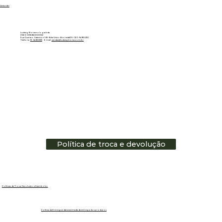
Linkedin
Ludwig Biotecnologia ltda
CNPJ: 01.151.850/0001-53
Rua Gustavo Valente, nº 69 - Bela Vista - Alvorada/RS - CEP: 94810-250
Telefone:
51 - 3483.3335
E-mail:
vendas@ludwigbiotec.com.br
Política de troca e devolução
Políticas de Troca, Devolução e Reembolso
Política de Entrega e data estimada de entrega dos produtos