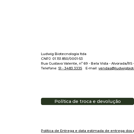
Ludwig Biotecnologia ltda
CNPJ: 01.151.850/0001-53
Rua Gustavo Valente, nº 69 - Bela Vista - Alvorada/RS
Telefone:
51 - 3483.3335
E-mail:
vendas@ludwigbiot
Política de troca e devolução
Política de Entrega e data estimada de entrega dos 