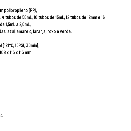
m polipropileno (PP);
 4 tubos de 50mL, 10 tubos de 15mL, 12 tubos de 12mm e 16
de 1,5mL a 2,0mL;
as: azul, amarelo, laranja, roxo e verde;
;
 (121°C, 15PSI, 30min);
108 x 113 x 113 mm
:
44