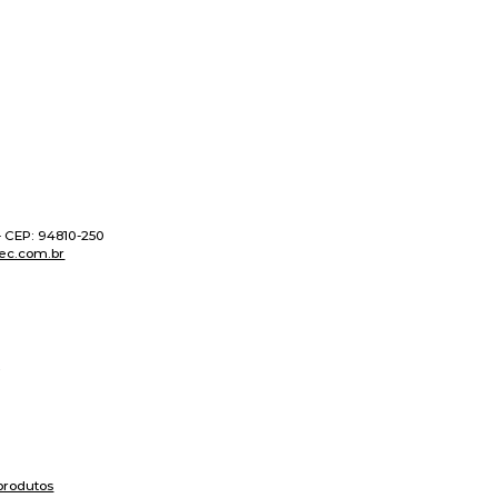
 - CEP: 94810-250
ec.com.br
produtos