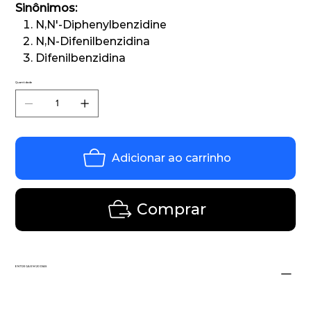
Sinônimos:
N,N'-Diphenylbenzidine
N,N-Difenilbenzidina
Difenilbenzidina
Quantidade
Adicionar ao carrinho
Comprar
ENTREGA EM 20 DIAS