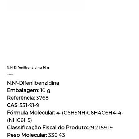
N,N-Difenilbenzidina 10 g
Preço
R$ 1.106,00
N,N'-Difenilbenzidina
Embalagem:
10 g
Referência:
3768
CAS:
531-91-9
Fórmula Molecular:
4-(C6H5NH)C6H4C6H4-4-
(NHC6H5)
Classificação Fiscal do Produto:
29.21.59.19
Peso Molecular:
336.43