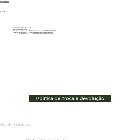
Instagram
Linkedin
Ludwig Biotecnologia ltda
CNPJ: 01.151.850/0001-53
Rua Gustavo Valente, nº 69 - Bela Vista - Alvorada/RS - CEP: 94810-250
Telefone:
51 - 3483.3335
E-mail:
vendas@ludwigbiotec.com.br
Política de troca e devolução
Políticas de Troca, Devolução e Reembolso
Política de Entrega e data estimada de entrega dos produtos