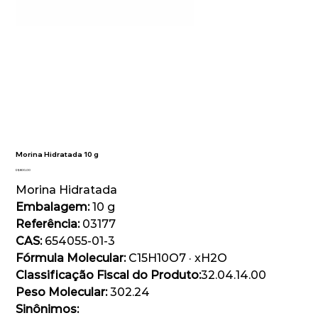
Morina Hidratada 10 g
Preço
R$ 800,00
Morina Hidratada
Embalagem:
10 g
Referência:
03177
CAS:
654055-01-3
Fórmula Molecular:
C15H10O7 · xH2O
Classificação Fiscal do Produto:
32.04.14.00
Peso Molecular:
302.24
Sinônimos: