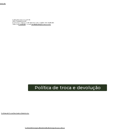
Linkedin
Ludwig Biotecnologia ltda
CNPJ: 01.151.850/0001-53
Rua Gustavo Valente, nº 69 - Bela Vista - Alvorada/RS - CEP: 94810-250
Telefone:
51 - 3483.3335
E-mail:
vendas@ludwigbiotec.com.br
Política de troca e devolução
Políticas de Troca, Devolução e Reembolso
Política de Entrega e data estimada de entrega dos produtos