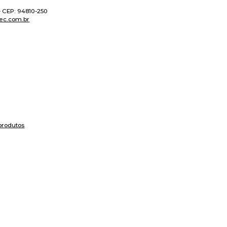
 - CEP: 94810-250
ec.com.br
produtos