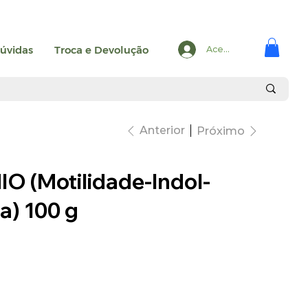
úvidas
Troca e Devolução
Acesse
Anterior
Próximo
IO (Motilidade-Indol-
a) 100 g