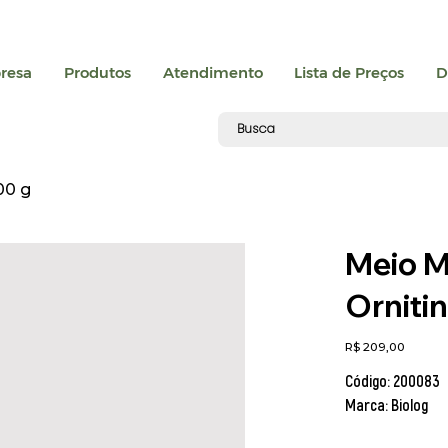
resa
Produtos
Atendimento
Lista de Preços
D
00 g
Meio M
Ornitin
Preço
R$ 209,00
Código: 200083
Marca: Biolog