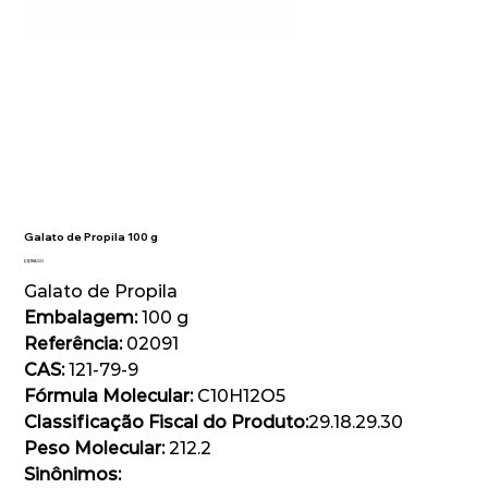
Galato de Propila 100 g
Preço
R$ 198,00
Galato de Propila
Embalagem:
100 g
Referência:
02091
CAS:
121-79-9
Fórmula Molecular:
C10H12O5
Classificação Fiscal do Produto:
29.18.29.30
Peso Molecular:
212.2
Sinônimos: