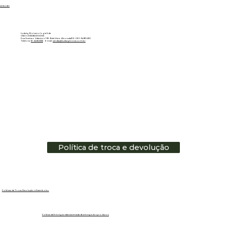
Linkedin
Ludwig Biotecnologia ltda
CNPJ: 01.151.850/0001-53
Rua Gustavo Valente, nº 69 - Bela Vista - Alvorada/RS - CEP: 94810-250
Telefone:
51 - 3483.3335
E-mail:
vendas@ludwigbiotec.com.br
Política de troca e devolução
Políticas de Troca, Devolução e Reembolso
Política de Entrega e data estimada de entrega dos produtos