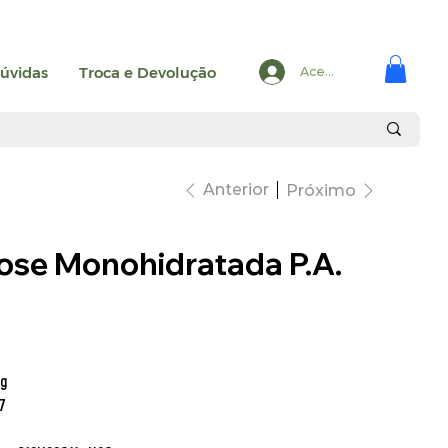
úvidas
Troca e Devolução
Acesse
Anterior
Próximo
ose Monohidratada P.A.
g
7