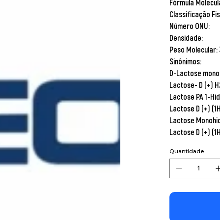
Fórmula Molecul
Classificação Fi
Número ONU:
Densidade:
Peso Molecular:
Sinônimos:
D-Lactose mono
Lactose- D (+) H
Lactose PA 1-Hi
Lactose D (+) (1
Lactose Monohidr
Lactose D (+) (1
Quantidade