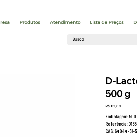
resa
Produtos
Atendimento
Lista de Preços
D
D-Lact
500 g
Preço
R$ 82,00
Embalagem:
500 
Referência:
0165
CAS:
64044-51-5