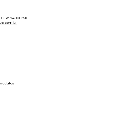
 - CEP: 94810-250
ec.com.br
produtos