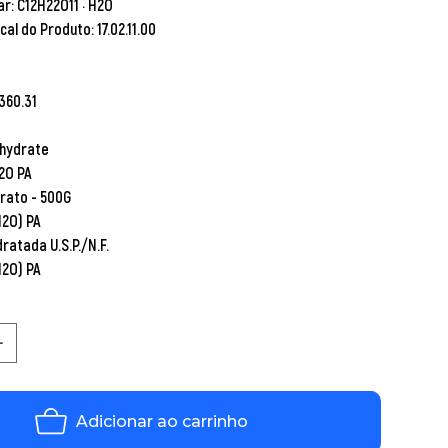
ar:
C12H22O11 · H2O
scal do Produto:
17.02.11.00
360.31
hydrate
2O PA
drato - 500G
H2O) PA
atada U.S.P./N.F.
H2O) PA
Adicionar ao carrinho