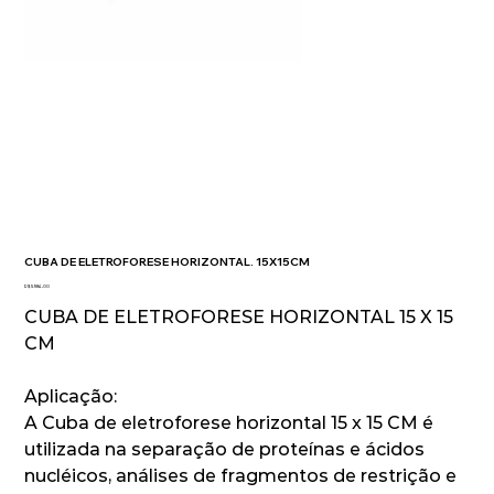
CUBA DE ELETROFORESE HORIZONTAL. 15X15CM
Preço
R$ 5.984,00
CUBA DE ELETROFORESE HORIZONTAL 15 X 15
CM
Aplicação:
A Cuba de eletroforese horizontal 15 x 15 CM é
utilizada na separação de proteínas e ácidos
nucléicos, análises de fragmentos de restrição e