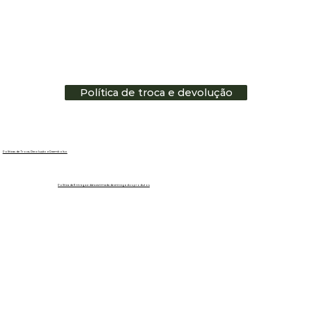
Política de troca e devolução
Políticas de Troca, Devolução e Reembolso
Política de Entrega e data estimada de entrega dos produtos