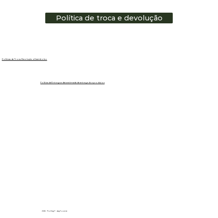
Política de troca e devolução
Políticas de Troca, Devolução e Reembolso
Política de Entrega e data estimada de entrega dos produtos
2026 - Por Dap7 - dap7.com.br