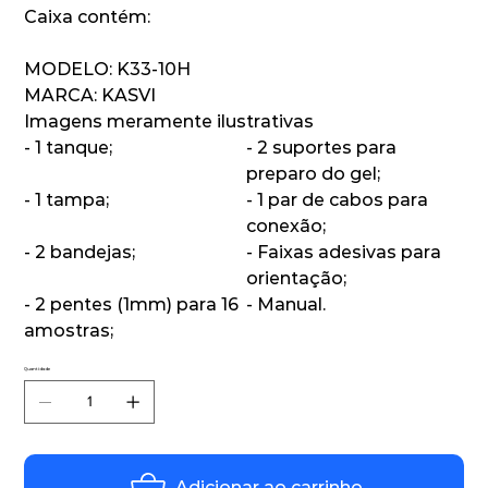
Caixa contém:
MODELO: K33-10H
MARCA: KASVI
Imagens meramente ilustrativas
- 1 tanque;
- 2 suportes para
preparo do gel;
- 1 tampa;
- 1 par de cabos para
conexão;
- 2 bandejas;
- Faixas adesivas para
orientação;
- 2 pentes (1mm) para 16
- Manual.
amostras;
Quantidade
Adicionar ao carrinho