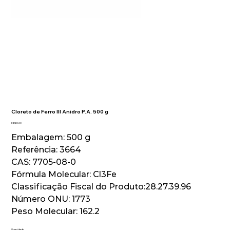
Cloreto de Ferro III Anidro P.A. 500 g
Preço
R$ 560,00
Embalagem: 500 g
Referência: 3664
CAS: 7705-08-0
Fórmula Molecular: Cl3Fe
Classificação Fiscal do Produto:28.27.39.96
Número ONU: 1773
Peso Molecular: 162.2
Quantidade