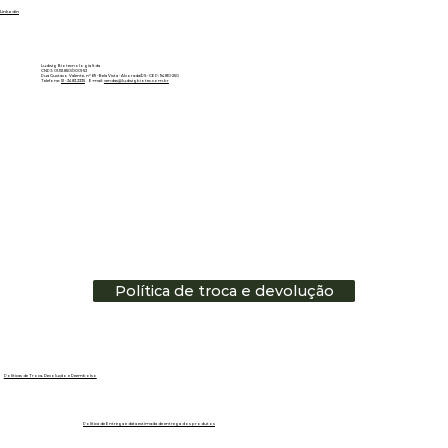
Linkedin
Ludwig Biotecnologia ltda
CNPJ: 01.151.850/0001-53
Rua Gustavo Valente, nº 69 - Bela Vista - Alvorada/RS - CEP: 94810-250
Telefone:
51 - 3483.3335
E-mail:
vendas@ludwigbiotec.com.br
Política de troca e devolução
Políticas de Troca, Devolução e Reembolso
Política de Entrega e data estimada de entrega dos produtos