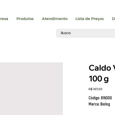
resa
Produtos
Atendimento
Lista de Preços
D
Caldo 
100 g
Preço
R$ 167,00
Código: 616000
Marca: Biolog