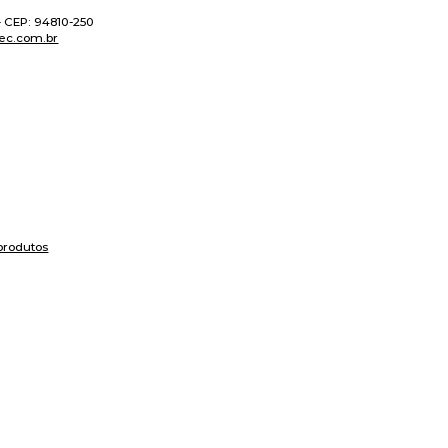
 - CEP: 94810-250
ec.com.br
produtos