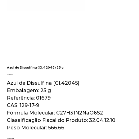
Azul de Dissulfina (CI.42045) 25 g
Preço
R$ 144,00
Azul de Dissulfina (CI.42045)
Embalagem: 25 g
Referência: 01679
CAS: 129-17-9
Fórmula Molecular: C27H31N2NaO6S2
Classificação Fiscal do Produto: 32.04.12.10
Peso Molecular: 566.66
Quantidade