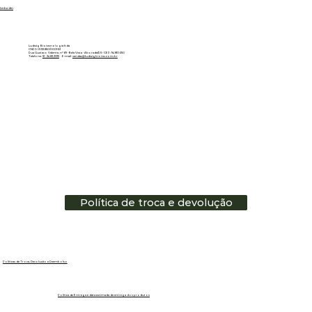
Linkedin
Ludwig Biotecnologia ltda
CNPJ: 01.151.850/0001-53
Rua Gustavo Valente, nº 69 - Bela Vista - Alvorada/RS - CEP: 94810-250
Telefone:
51 - 3483.3335
E-mail:
vendas@ludwigbiotec.com.br
Política de troca e devolução
Políticas de Troca, Devolução e Reembolso
Política de Entrega e data estimada de entrega dos produtos