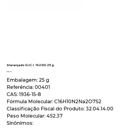
Alaranjado G (C.I. 16230) 25 g
Preço
R$ 60,00
Embalagem: 25 g
Referência: 00401
CAS: 1936-15-8
Fórmula Molecular: C16H10N2Na2O7S2
Classificação Fiscal do Produto: 32.04.14.00
Peso Molecular: 452.37
Sinônimos: