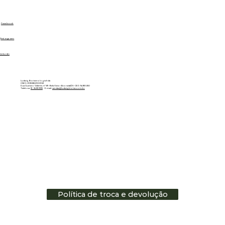
Facebook
Instagram
Linkedin
Ludwig Biotecnologia ltda
CNPJ: 01.151.850/0001-53
Rua Gustavo Valente, nº 69 - Bela Vista - Alvorada/RS - CEP: 94810-250
Telefone:
51 - 3483.3335
E-mail:
vendas@ludwigbiotec.com.br
Política de troca e devolução