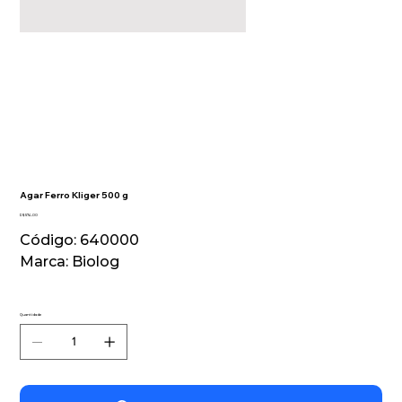
Agar Ferro Kliger 500 g
Preço
R$ 574,00
Código: 640000
Marca: Biolog
Quantidade