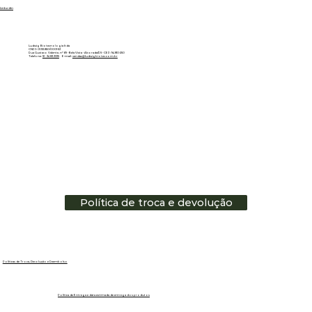
Linkedin
Ludwig Biotecnologia ltda
CNPJ: 01.151.850/0001-53
Rua Gustavo Valente, nº 69 - Bela Vista - Alvorada/RS - CEP: 94810-250
Telefone:
51 - 3483.3335
E-mail:
vendas@ludwigbiotec.com.br
Política de troca e devolução
Políticas de Troca, Devolução e Reembolso
Política de Entrega e data estimada de entrega dos produtos