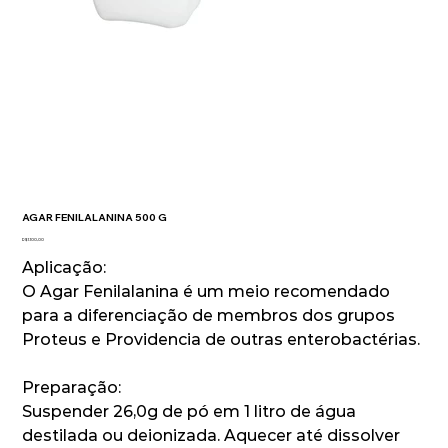
AGAR FENILALANINA 500 G
Preço
R$ 1.100,00
Aplicação:
O Agar Fenilalanina é um meio recomendado
para a diferenciação de membros dos grupos
Proteus e Providencia de outras enterobactérias.
Preparação:
Suspender 26,0g de pó em 1 litro de água
destilada ou deionizada. Aquecer até dissolver