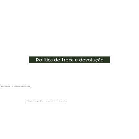
Política de troca e devolução
Políticas de Troca, Devolução e Reembolso
Política de Entrega e data estimada de entrega dos produtos