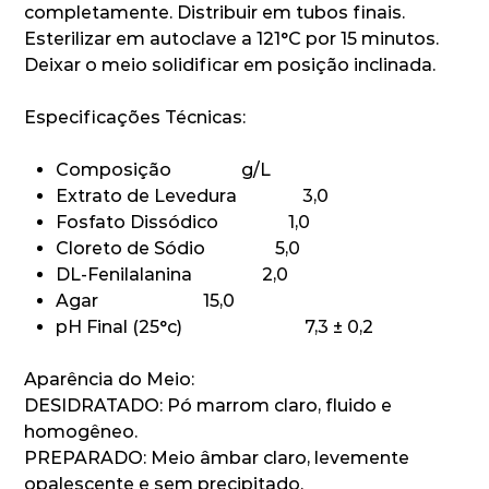
completamente. Distribuir em tubos finais.
Esterilizar em autoclave a 121°C por 15 minutos.
Deixar o meio solidificar em posição inclinada.
Especificações Técnicas:
Composição g/L
Extrato de Levedura 3,0
Fosfato Dissódico 1,0
Cloreto de Sódio 5,0
DL-Fenilalanina 2,0
Agar 15,0
pH Final (25°c) 7,3 ± 0,2
Aparência do Meio:
DESIDRATADO: Pó marrom claro, fluido e
homogêneo.
PREPARADO: Meio âmbar claro, levemente
opalescente e sem precipitado.