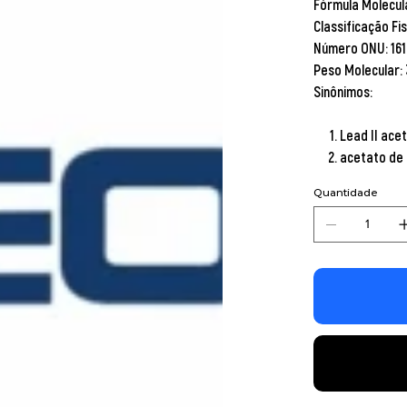
Fórmula Molecul
Classificação Fis
Número ONU: 161
Peso Molecular:
Sinônimos:
Lead II ace
acetato de
Quantidade