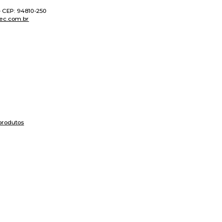
 - CEP: 94810-250
ec.com.br
produtos