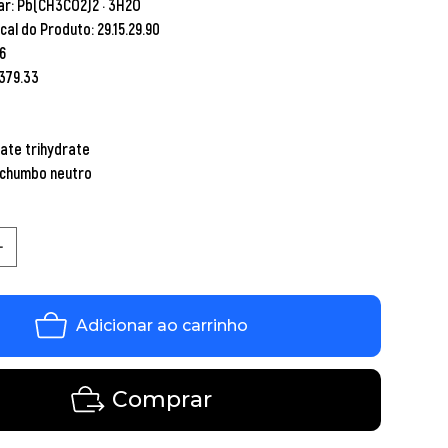
ar: Pb(CH3CO2)2 · 3H2O
cal do Produto: 29.15.29.90
6
 379.33
tate trihydrate
 chumbo neutro
Adicionar ao carrinho
Comprar