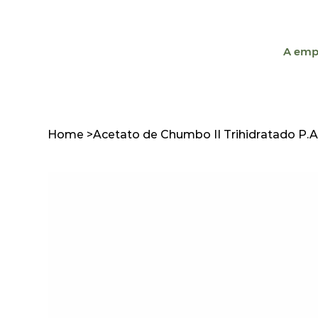
A emp
Home
>
Acetato de Chumbo II Trihidratado P.