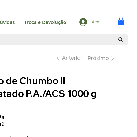
úvidas
Troca e Devolução
Acesse
Anterior
Próximo
o de Chumbo II
ratado P.A./ACS 1000 g
 g
42