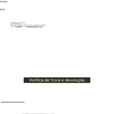
Instagram
Linkedin
Ludwig Biotecnologia ltda
CNPJ: 01.151.850/0001-53
Rua Gustavo Valente, nº 69 - Bela Vista - Alvorada/RS - CEP: 94810-250
Telefone:
51 - 3483.3335
E-mail:
vendas@ludwigbiotec.com.br
Política de troca e devolução
Políticas de Troca, Devolução e Reembolso
Política de Entrega e data estimada de entrega dos produtos