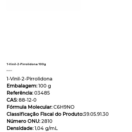
1-Vinil-2-Pirrolidona 100g
Preço
R$ 412,00
1-Vinil-2-Pirrolidona
Embalagem:
100 g
Referência:
03485
CAS:
88-12-0
Fórmula Molecular:
C6H9NO
Classificação Fiscal do Produto:
39.05.91.30
Número ONU:
2810
Densidade:
1,04 g/mL