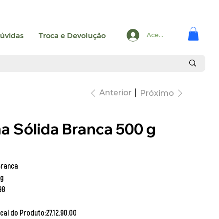
úvidas
Troca e Devolução
Acesse
Anterior
Próximo
na Sólida Branca 500 g
Branca
 g
98
scal do Produto:
27.12.90.00