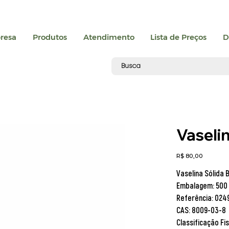
resa
Produtos
Atendimento
Lista de Preços
D
Vaseli
Preço
R$ 80,00
Vaselina Sólida 
Embalagem:
500
Referência:
024
CAS:
8009-03-8
Classificação Fi