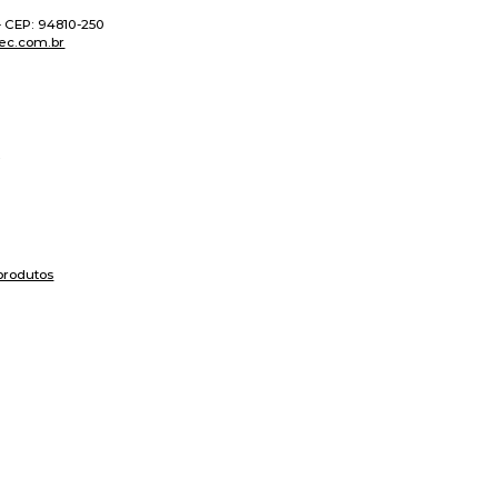
 - CEP: 94810-250
ec.com.br
produtos