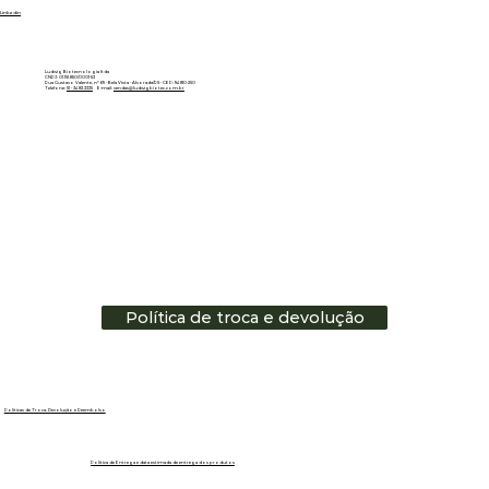
Linkedin
Ludwig Biotecnologia ltda
CNPJ: 01.151.850/0001-53
Rua Gustavo Valente, nº 69 - Bela Vista - Alvorada/RS - CEP: 94810-250
Telefone:
51 - 3483.3335
E-mail:
vendas@ludwigbiotec.com.br
Política de troca e devolução
Políticas de Troca, Devolução e Reembolso
Política de Entrega e data estimada de entrega dos produtos