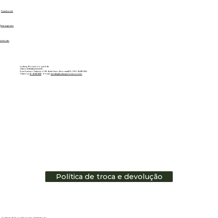
Facebook
Instagram
Linkedin
Ludwig Biotecnologia ltda
CNPJ: 01.151.850/0001-53
Rua Gustavo Valente, nº 69 - Bela Vista - Alvorada/RS - CEP: 94810-250
Telefone:
51 - 3483.3335
E-mail:
vendas@ludwigbiotec.com.br
Política de troca e devolução
Políticas de Troca, Devolução e Reembolso