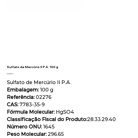
Sulfato de Mercúrio II P.A. 100 g
Preço
R$ 1.372,00
Sulfato de Mercúrio II P.A.
Embalagem:
100 g
Referência:
02276
CAS:
7783-35-9
Fórmula Molecular:
HgSO4
Classificação Fiscal do Produto:
28.33.29.40
Número ONU:
1645
Peso Molecular:
296.65