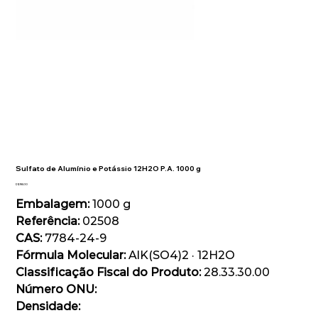
Sulfato de Alumínio e Potássio 12H2O P.A. 1000 g
Preço
R$ 98,00
Embalagem:
1000 g
Referência:
02508
CAS:
7784-24-9
Fórmula Molecular:
AlK(SO4)2 · 12H2O
Classificação Fiscal do Produto:
28.33.30.00
Número ONU:
Densidade: