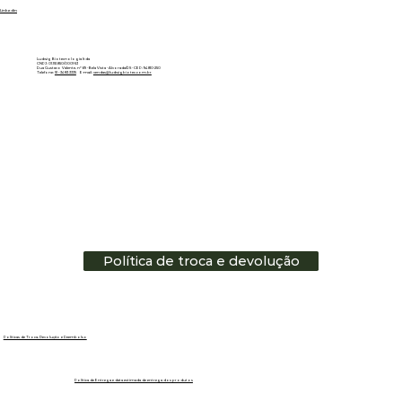
Linkedin
Ludwig Biotecnologia ltda
CNPJ: 01.151.850/0001-53
Rua Gustavo Valente, nº 69 - Bela Vista - Alvorada/RS - CEP: 94810-250
Telefone:
51 - 3483.3335
E-mail:
vendas@ludwigbiotec.com.br
Política de troca e devolução
Políticas de Troca, Devolução e Reembolso
Política de Entrega e data estimada de entrega dos produtos