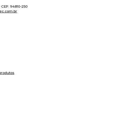
 - CEP: 94810-250
ec.com.br
produtos