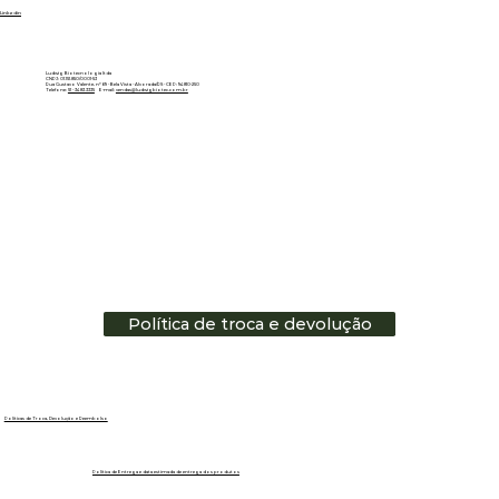
Linkedin
Ludwig Biotecnologia ltda
CNPJ: 01.151.850/0001-53
Rua Gustavo Valente, nº 69 - Bela Vista - Alvorada/RS - CEP: 94810-250
Telefone:
51 - 3483.3335
E-mail:
vendas@ludwigbiotec.com.br
Política de troca e devolução
Políticas de Troca, Devolução e Reembolso
Política de Entrega e data estimada de entrega dos produtos