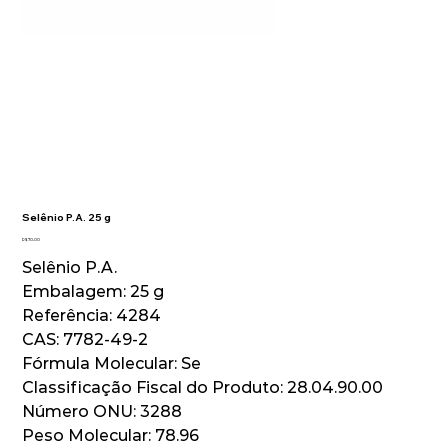
Selênio P.A. 25 g
Preço
R$ 70,00
Selênio P.A.
Embalagem: 25 g
Referência: 4284
CAS: 7782-49-2
Fórmula Molecular: Se
Classificação Fiscal do Produto: 28.04.90.00
Número ONU: 3288
Peso Molecular: 78.96