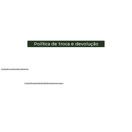
Política de troca e devolução
Políticas de Troca, Devolução e Reembolso
Política de Entrega e data estimada de entrega dos produtos