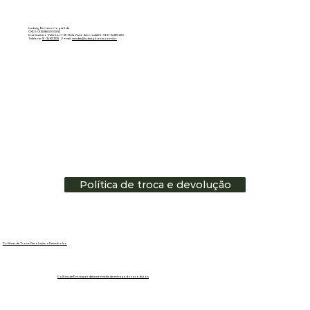
Ludwig Biotecnologia ltda
CNPJ: 01.151.850/0001-53
Rua Gustavo Valente, nº 69 - Bela Vista - Alvorada/RS - CEP: 94810-250
Telefone:
51 - 3483.3335
E-mail:
vendas@ludwigbiotec.com.br
Política de troca e devolução
Políticas de Troca, Devolução e Reembolso
Política de Entrega e data estimada de entrega dos produtos