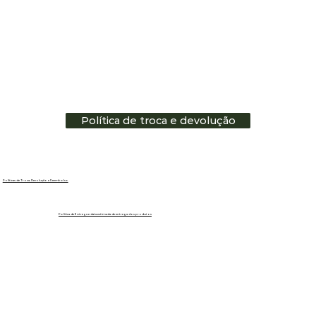
Política de troca e devolução
Políticas de Troca, Devolução e Reembolso
Política de Entrega e data estimada de entrega dos produtos