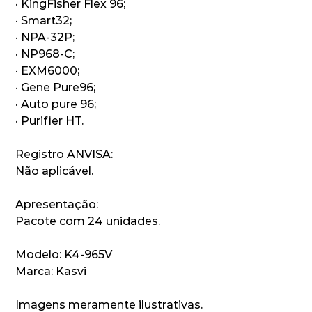
·
KingFisher Flex 96;
·
Smart32;
·
NPA-32P;
·
NP968-C;
·
EXM6000;
·
Gene Pure96;
·
Auto pure 96;
·
Purifier HT.
Registro ANVISA:
Não aplicável.
Apresentação:
Pacote com 24 unidades.
Modelo:
K4-965V
Marca:
Kasvi
Imagens meramente ilustrativas.