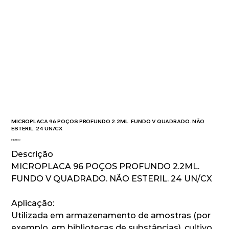
MICROPLACA 96 POÇOS PROFUNDO 2.2ML. FUNDO V QUADRADO. NÃO
ESTERIL. 24 UN/CX
Preço
R$ 313,00
Descrição
MICROPLACA 96 POÇOS PROFUNDO 2.2ML.
FUNDO V QUADRADO. NÃO ESTERIL. 24 UN/CX
Aplicação:
Utilizada em armazenamento de amostras (por
exemplo, em bibliotecas de substâncias), cultivo