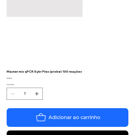
Master mix qPCR Sybr Plex (probe) 100 reações
Preço
R$ 715,00
Quantidade
Adicionar ao carrinho