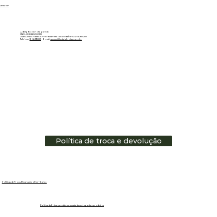
Linkedin
Ludwig Biotecnologia ltda
CNPJ: 01.151.850/0001-53
Rua Gustavo Valente, nº 69 - Bela Vista - Alvorada/RS - CEP: 94810-250
Telefone:
51 - 3483.3335
E-mail:
vendas@ludwigbiotec.com.br
Política de troca e devolução
Políticas de Troca, Devolução e Reembolso
Política de Entrega e data estimada de entrega dos produtos