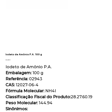
Iodeto de Amônio P.A. 100 g
Preço
R$ 428,00
Iodeto de Amônio P.A.
Embalagem:
100 g
Referência:
02943
CAS:
12027-06-4
Fórmula Molecular:
NH4I
Classificação Fiscal do Produto:
28.27.60.19
Peso Molecular:
144.94
Sinônimos: