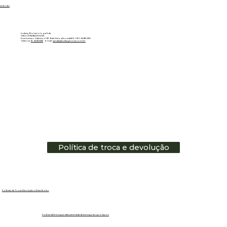
Linkedin
Ludwig Biotecnologia ltda
CNPJ: 01.151.850/0001-53
Rua Gustavo Valente, nº 69 - Bela Vista - Alvorada/RS - CEP: 94810-250
Telefone:
51 - 3483.3335
E-mail:
vendas@ludwigbiotec.com.br
Política de troca e devolução
Políticas de Troca, Devolução e Reembolso
Política de Entrega e data estimada de entrega dos produtos