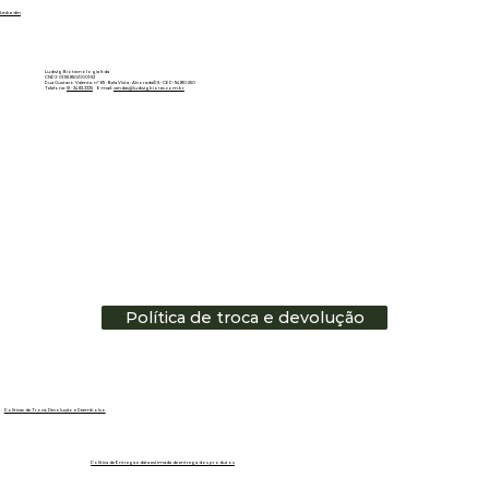
Linkedin
Ludwig Biotecnologia ltda
CNPJ: 01.151.850/0001-53
Rua Gustavo Valente, nº 69 - Bela Vista - Alvorada/RS - CEP: 94810-250
Telefone:
51 - 3483.3335
E-mail:
vendas@ludwigbiotec.com.br
Política de troca e devolução
Políticas de Troca, Devolução e Reembolso
Política de Entrega e data estimada de entrega dos produtos