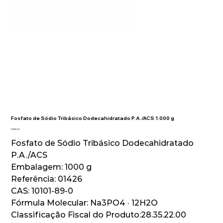
Fosfato de Sódio Tribásico Dodecahidratado P.A./ACS 1.000 g
Preço
R$ 80,00
Fosfato de Sódio Tribásico Dodecahidratado
P.A./ACS
Embalagem: 1000 g
Referência: 01426
CAS: 10101-89-0
Fórmula Molecular: Na3PO4 · 12H2O
Classificação Fiscal do Produto:28.35.22.00