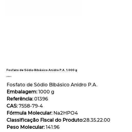
Fosfato de Sódio Bibásico Anidro P.A. 1.000 g
Preço
R$ 98,00
Fosfato de Sódio Bibásico Anidro P.A.
Embalagem:
1000 g
Referência:
01396
CAS:
7558-79-4
Fórmula Molecular:
Na2HPO4
Classificação Fiscal do Produto:
28.35.22.00
Peso Molecular:
141.96