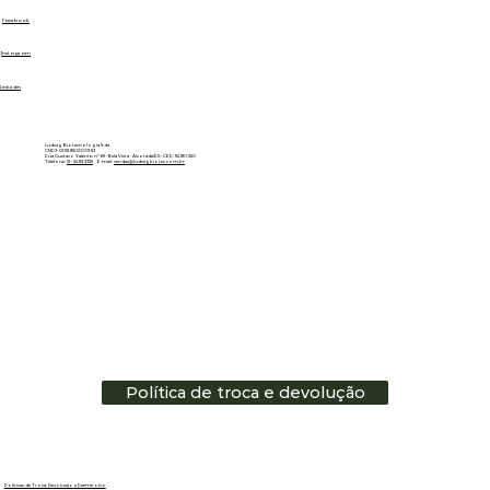
Facebook
Instagram
Linkedin
Ludwig Biotecnologia ltda
CNPJ: 01.151.850/0001-53
Rua Gustavo Valente, nº 69 - Bela Vista - Alvorada/RS - CEP: 94810-250
Telefone:
51 - 3483.3335
E-mail:
vendas@ludwigbiotec.com.br
Política de troca e devolução
Políticas de Troca, Devolução e Reembolso