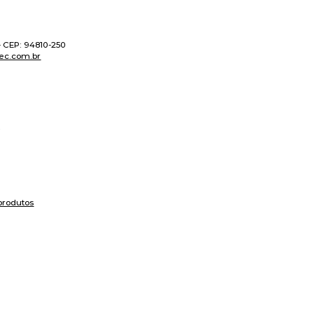
 - CEP: 94810-250
ec.com.br
produtos