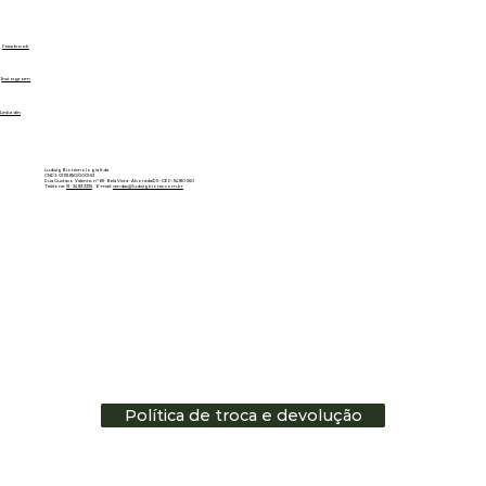
Facebook
Instagram
Linkedin
Ludwig Biotecnologia ltda
CNPJ: 01.151.850/0001-53
Rua Gustavo Valente, nº 69 - Bela Vista - Alvorada/RS - CEP: 94810-250
Telefone:
51 - 3483.3335
E-mail:
vendas@ludwigbiotec.com.br
Política de troca e devolução