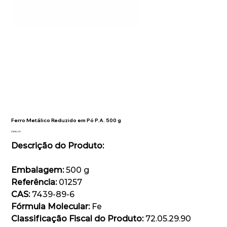
Ferro Metálico Reduzido em Pó P.A. 500 g
Preço
R$ 124,00
Descrição do Produto:
Embalagem:
500 g
Referência:
01257
CAS:
7439-89-6
Fórmula Molecular:
Fe
Classificação Fiscal do Produto:
72.05.29.90