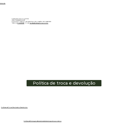
Linkedin
Ludwig Biotecnologia ltda
CNPJ: 01.151.850/0001-53
Rua Gustavo Valente, nº 69 - Bela Vista - Alvorada/RS - CEP: 94810-250
Telefone:
51 - 3483.3335
E-mail:
vendas@ludwigbiotec.com.br
Política de troca e devolução
Políticas de Troca, Devolução e Reembolso
Política de Entrega e data estimada de entrega dos produtos