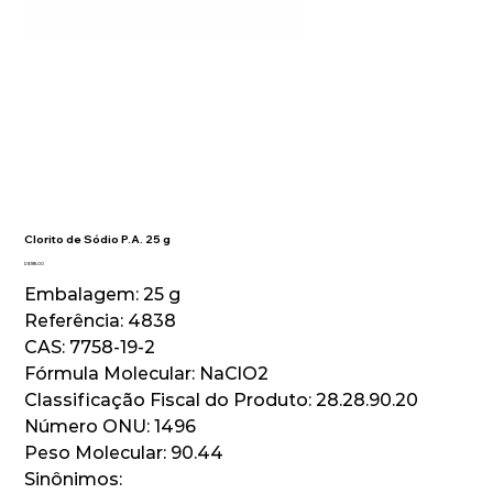
Clorito de Sódio P.A. 25 g
Preço
R$ 189,00
Embalagem: 25 g
Referência: 4838
CAS: 7758-19-2
Fórmula Molecular: NaClO2
Classificação Fiscal do Produto: 28.28.90.20
Número ONU: 1496
Peso Molecular: 90.44
Sinônimos: