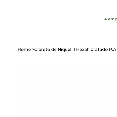
A emp
Home
>
Cloreto de Níquel II Hexahidratado P.A