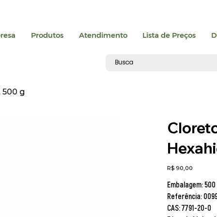
resa
Produtos
Atendimento
Lista de Preços
D
. 500 g
Cloreto
Hexahi
Preço
R$ 90,00
Embalagem: 500
Referência: 009
CAS: 7791-20-0