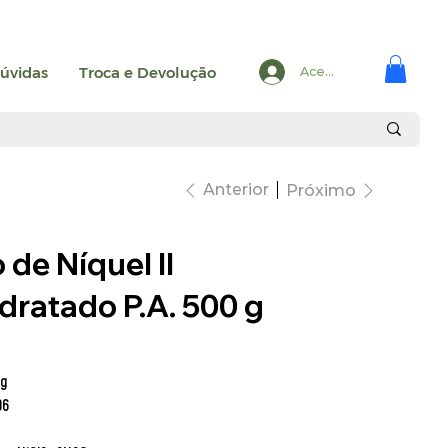
úvidas
Troca e Devolução
Acesse
Anterior
Próximo
 de Níquel II
dratado P.A. 500 g
 g
96