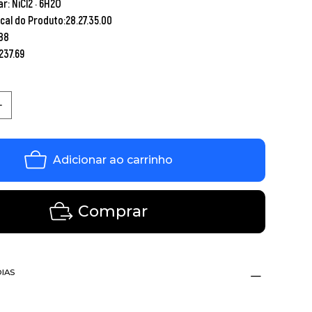
r: NiCl2 · 6H2O
scal do Produto:28.27.35.00
88
237.69
Adicionar ao carrinho
Comprar
DIAS