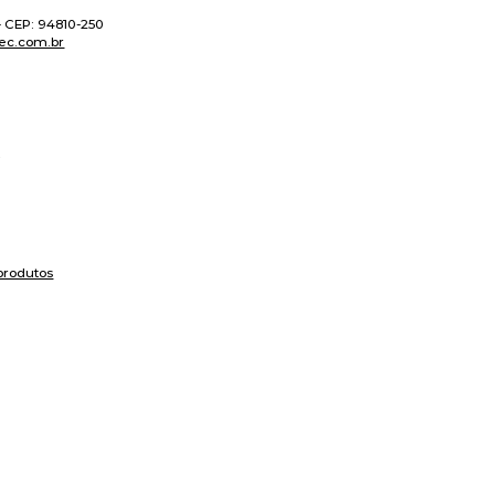
 - CEP: 94810-250
ec.com.br
produtos