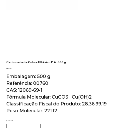
Carbonato de Cobre II Básico P.A. 500 g
Preço
R$ 136,00
Embalagem: 500 g
Referência: 00760
CAS: 12069-69-1
Fórmula Molecular: CuCO3 · Cu(OH)2
Classificação Fiscal do Produto: 28.36.99.19
Peso Molecular: 221.12
Quantidade