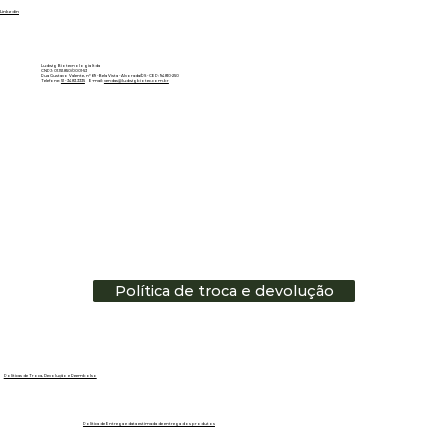
Linkedin
Ludwig Biotecnologia ltda
CNPJ: 01.151.850/0001-53
Rua Gustavo Valente, nº 69 - Bela Vista - Alvorada/RS - CEP: 94810-250
Telefone:
51 - 3483.3335
E-mail:
vendas@ludwigbiotec.com.br
Política de troca e devolução
Políticas de Troca, Devolução e Reembolso
Política de Entrega e data estimada de entrega dos produtos