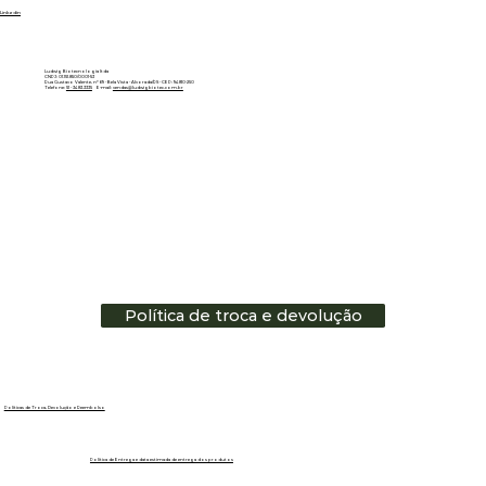
Linkedin
Ludwig Biotecnologia ltda
CNPJ: 01.151.850/0001-53
Rua Gustavo Valente, nº 69 - Bela Vista - Alvorada/RS - CEP: 94810-250
Telefone:
51 - 3483.3335
E-mail:
vendas@ludwigbiotec.com.br
Política de troca e devolução
Políticas de Troca, Devolução e Reembolso
Política de Entrega e data estimada de entrega dos produtos