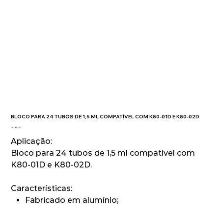
BLOCO PARA 24 TUBOS DE 1,5 ML COMPATÍVEL COM K80-01D E K80-02D
Preço
R$ 1.165,00
Aplicação:
Bloco para 24 tubos de 1,5 ml compatível com
K80-01D e K80-02D.
Características:
Fabricado em alumínio;