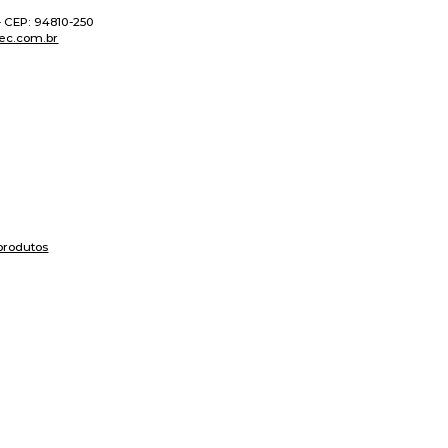
 - CEP: 94810-250
ec.com.br
produtos