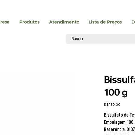
resa
Produtos
Atendimento
Lista de Preços
D
Bissul
100 g
Preço
R$ 150,00
Bissulfato de Te
Embalagem: 100 
Referência: 010