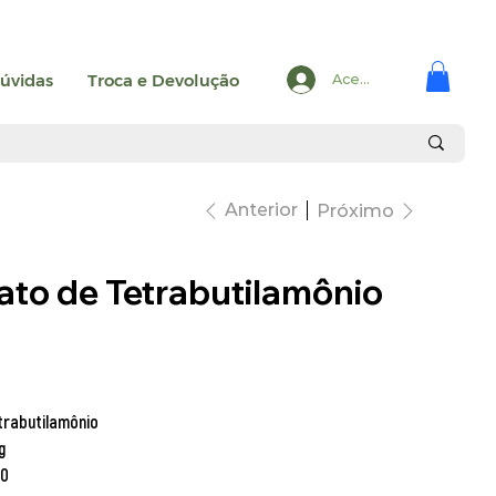
úvidas
Troca e Devolução
Acesse
Anterior
Próximo
fato de Tetrabutilamônio
trabutilamônio
g
70