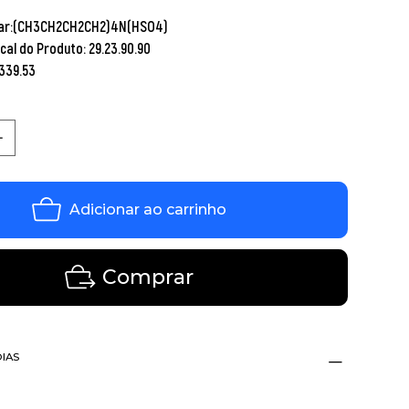
lar:(CH3CH2CH2CH2)4N(HSO4)
scal do Produto: 29.23.90.90
 339.53
Adicionar ao carrinho
Comprar
DIAS