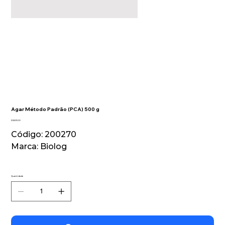
Agar Método Padrão (PCA) 500 g
Preço
R$ 501,00
Código: 200270
Marca: Biolog
Quantidade