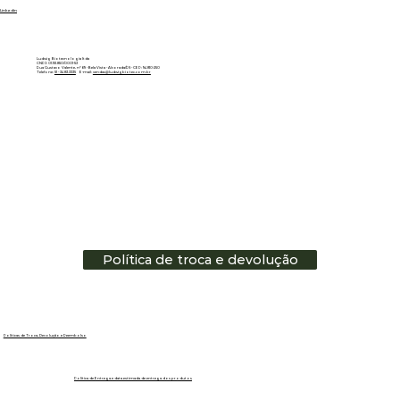
Linkedin
Ludwig Biotecnologia ltda
CNPJ: 01.151.850/0001-53
Rua Gustavo Valente, nº 69 - Bela Vista - Alvorada/RS - CEP: 94810-250
Telefone:
51 - 3483.3335
E-mail:
vendas@ludwigbiotec.com.br
Política de troca e devolução
Políticas de Troca, Devolução e Reembolso
Política de Entrega e data estimada de entrega dos produtos