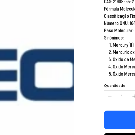
CAS:
21908-53-2
Fórmula Molecul
Classificação Fi
Número ONU:
16
Peso Molecular:
Sinônimos:
Mercury(II)
Mercuric ox
Oxido de Me
Oxido Mercu
Óxido Mercú
Quantidade