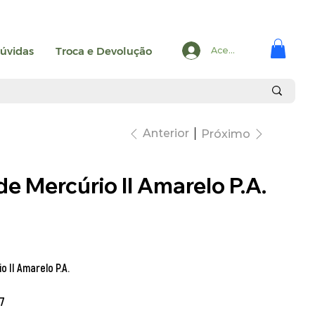
úvidas
Troca e Devolução
Acesse
Anterior
Próximo
e Mercúrio II Amarelo P.A.
o II Amarelo P.A.
7