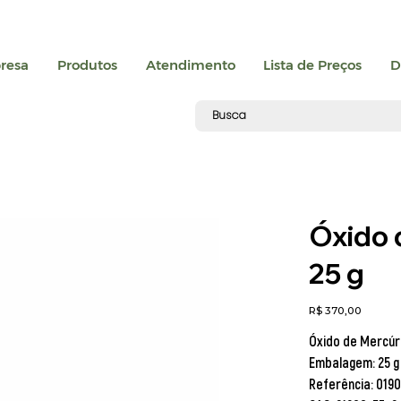
resa
Produtos
Atendimento
Lista de Preços
D
Óxido d
25 g
Preço
R$ 370,00
Óxido de Mercúri
Embalagem:
25 g
Referência:
0190