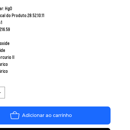
ar:
HgO
scal do Produto:
28.52.10.11
41
216.59
 oxide
ide
rcurio II
rico
rico
Adicionar ao carrinho