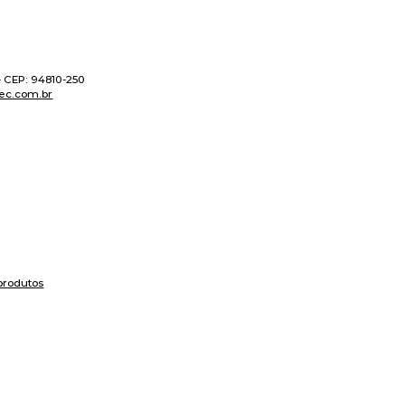
 - CEP: 94810-250
ec.com.br
produtos