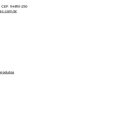
 - CEP: 94810-250
ec.com.br
produtos