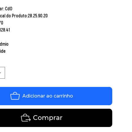
ar:
CdO
scal do Produto:
28.25.90.20
70
128.41
admio
ide
Adicionar ao carrinho
Comprar