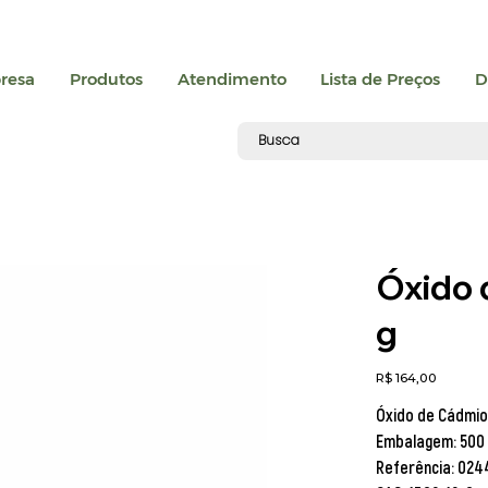
resa
Produtos
Atendimento
Lista de Preços
D
Óxido 
g
Preço
R$ 164,00
Óxido de Cádmio
Embalagem:
500 
Referência:
024