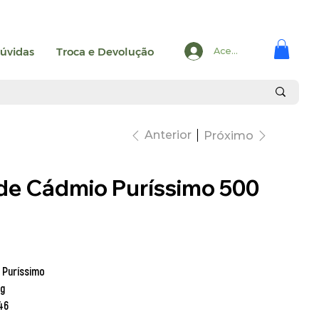
úvidas
Troca e Devolução
Acesse
Anterior
Próximo
de Cádmio Puríssimo 500
 Puríssimo
g
46