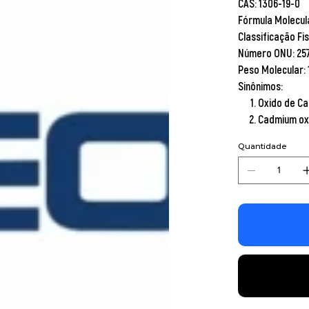
CAS:
1306-19-0
Fórmula Molecul
Classificação Fi
Número ONU:
25
Peso Molecular:
Sinônimos:
Oxido de C
Cadmium ox
Quantidade