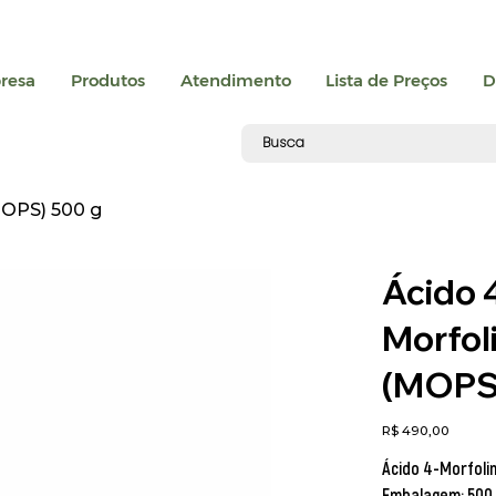
resa
Produtos
Atendimento
Lista de Preços
D
MOPS) 500 g
Ácido 
Morfol
(MOPS)
Preço
R$ 490,00
Ácido 4-Morfoli
Embalagem:
500 