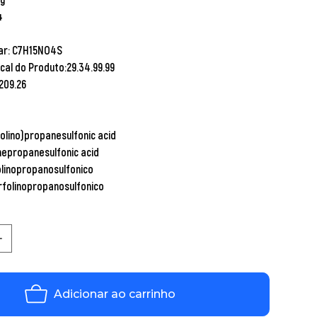
4
ar:
C7H15NO4S
scal do Produto:
29.34.99.99
209.26
lino)propanesulfonic acid
epropanesulfonic acid
linopropanosulfonico
folinopropanosulfonico
Adicionar ao carrinho