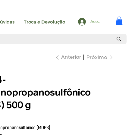
úvidas
Troca e Devolução
Acesse
Anterior
Próximo
4-
inopropanosulfônico
 500 g
nopropanosulfônico (MOPS)
g