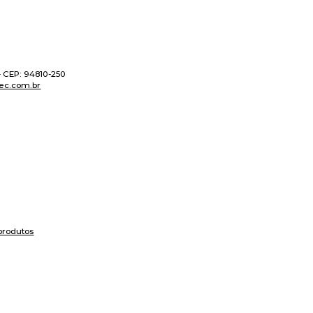
 - CEP: 94810-250
ec.com.br
produtos