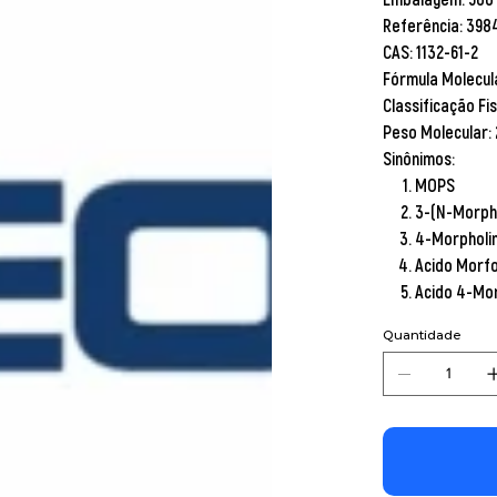
Referência:
398
CAS:
1132-61-2
Fórmula Molecul
Classificação Fi
Peso Molecular:
Sinônimos:
MOPS
3-(N-Morpho
4-Morpholin
Acido Morfo
Acido 4-Mor
Quantidade