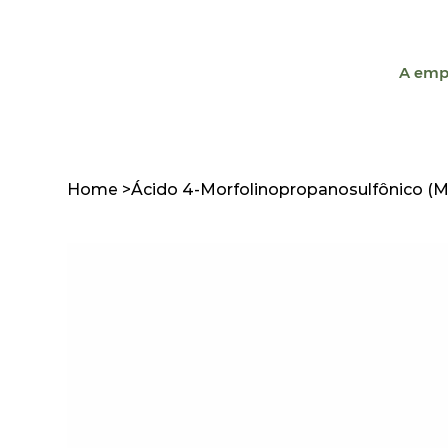
A emp
Home
>
Ácido 4-Morfolinopropanosulfônico (