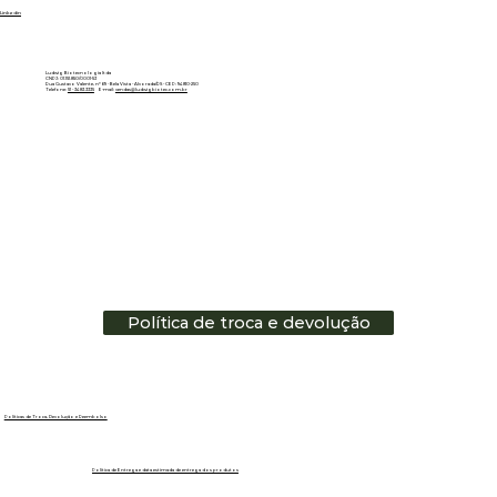
Linkedin
Ludwig Biotecnologia ltda
CNPJ: 01.151.850/0001-53
Rua Gustavo Valente, nº 69 - Bela Vista - Alvorada/RS - CEP: 94810-250
Telefone:
51 - 3483.3335
E-mail:
vendas@ludwigbiotec.com.br
Política de troca e devolução
Políticas de Troca, Devolução e Reembolso
Política de Entrega e data estimada de entrega dos produtos