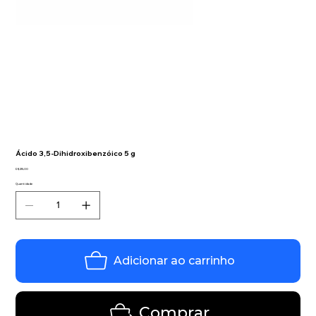
Ácido 3,5-Dihidroxibenzóico 5 g
Preço
R$ 215,00
Quantidade
Adicionar ao carrinho
Comprar